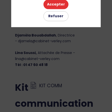
Accepter
Relations presse
Refuser
📝Vos contacts du Cabinet Verley :
Djaméla Bouabdallah
, Directrice
-
djamela@cabinet-verley.com
Lina Soussi
,
Attachée de Presse -
lina@cabinet-verley.com
Tél : 01 47 60 48 18
Kit
KIT COMM
communication