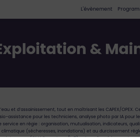
L'évènement
Progra
 Exploitation & Ma
d’eau et d’assainissement, tout en maîtrisant les CAPEX/OPEX. C
isio-assistance pour les techniciens, analyse photo par IA pour le
e service en régie : organisation, mutualisation, indicateurs, qual
imatique (sécheresses, inondations) et au durcissement régleme
e maintenance (GMAO, capteurs/IoT), retour d’expérience et passa