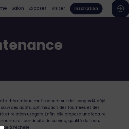
mme
Salon
Exposer
Visiter
Inscription
intenance
ette thématique met l’accent sur des usages IA déjà
 suivi des actifs, optimisation des tournées et des
ité et relation usagers. Enfin, elle propose une lecture
ntaire : continuité de service, qualité de l’eau,
ge à l’échelle.