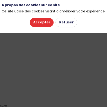
A propos des cookies sur ce site
Ce site utilise des cookies visant à améliorer votre expérience.
Accepter
Refuser
ent ; responsables exploitation/maintenance et astreinte/interve
/data (GMAO, IoT, mobilité) ; achats/commande publique ; QSE ;